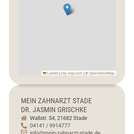
Leaflet
Leaflet
|
|
city-map.com
city-map.com
| ©
| ©
OpenStreetMap
OpenStreetMap
MEIN ZAHNARZT STADE
DR. JASMIN GRISCHKE
Wallstr. 34, 21682 Stade
04141 / 9914777
info@mein-zahnarzt-stade.de